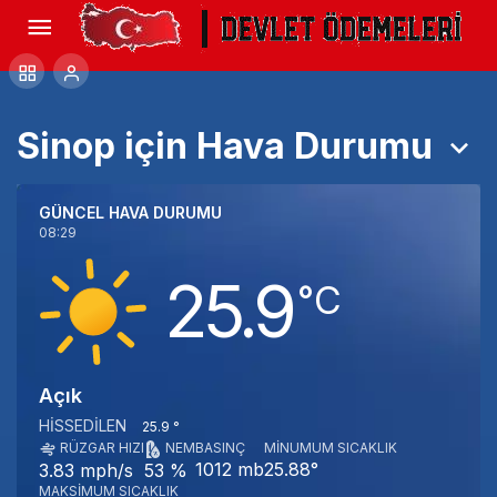
Sinop için Hava Durumu
GÜNCEL HAVA DURUMU
08:29
25.9
‎°C
Açık
HISSEDILEN
25.9 °
RÜZGAR HIZI
NEM
BASINÇ
MINUMUM SICAKLIK
1012 mb
25.88°
3.83 mph/s
53 %
MAKSIMUM SICAKLIK