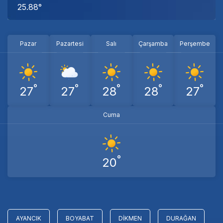
25.88°
Pazar
Pazartesi
Salı
Çarşamba
Perşembe
°
°
°
°
°
27
27
28
28
27
Cuma
°
20
AYANCIK
BOYABAT
DIKMEN
DURAĞAN