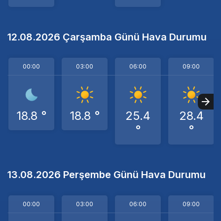
12.08.2026 Çarşamba Günü Hava Durumu
00:00
03:00
06:00
09:00
18.8 °
18.8 °
25.4
28.4
°
°
13.08.2026 Perşembe Günü Hava Durumu
00:00
03:00
06:00
09:00