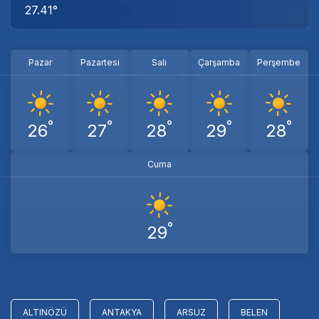
27.41°
Pazar
Pazartesi
Salı
Çarşamba
Perşembe
°
°
°
°
°
26
27
28
29
28
Cuma
°
29
ALTINÖZÜ
ANTAKYA
ARSUZ
BELEN