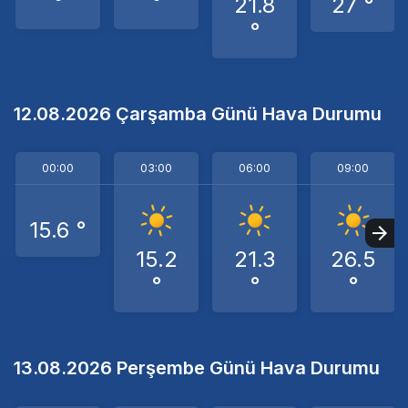
°
°
21.8
27 °
°
12.08.2026 Çarşamba Günü Hava Durumu
00:00
03:00
06:00
09:00
15.6 °
15.2
21.3
26.5
°
°
°
13.08.2026 Perşembe Günü Hava Durumu