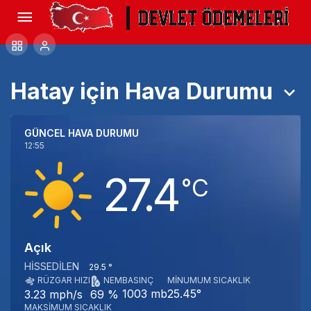
Hatay için Hava Durumu
GÜNCEL HAVA DURUMU
12:55
27.4
‎°C
Açık
HISSEDILEN
29.5 °
RÜZGAR HIZI
NEM
BASINÇ
MINUMUM SICAKLIK
1003 mb
25.45°
3.23 mph/s
69 %
MAKSIMUM SICAKLIK