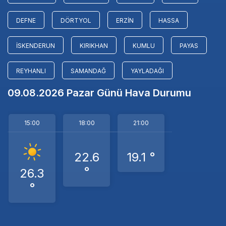
DEFNE
DÖRTYOL
ERZIN
HASSA
İSKENDERUN
KIRIKHAN
KUMLU
PAYAS
REYHANLI
SAMANDAĞ
YAYLADAĞI
09.08.2026 Pazar Günü Hava Durumu
15:00
18:00
21:00
22.6
19.1 °
°
26.3
°