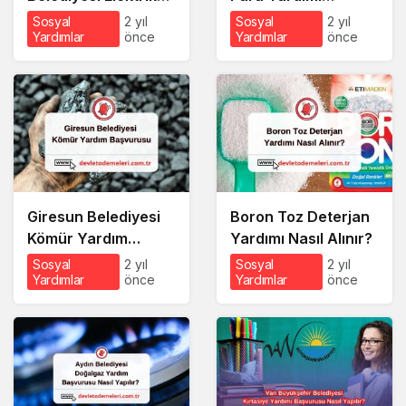
Yardım Başvurusu
Başvurusu Nasıl
Sosyal
2 yıl
Sosyal
2 yıl
Yardımlar
önce
Yardımlar
önce
Nasıl Yapılır?
Yapılır?
Giresun Belediyesi
Boron Toz Deterjan
Kömür Yardım
Yardımı Nasıl Alınır?
Başvurusu
Sosyal
2 yıl
Sosyal
2 yıl
Yardımlar
önce
Yardımlar
önce