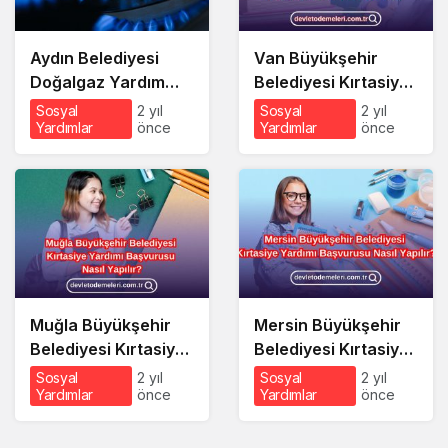
Aydın Belediyesi
Van Büyükşehir
Doğalgaz Yardım
Belediyesi Kırtasiye
Başvurusu Nasıl
Yardımı Başvurusu
Sosyal
2 yıl
Sosyal
2 yıl
Yardımlar
önce
Yardımlar
önce
Yapılır?
Nasıl Yapılır?
Muğla Büyükşehir
Mersin Büyükşehir
Belediyesi Kırtasiye
Belediyesi Kırtasiye
Yardımı Başvurusu
Yardımı Başvurusu
Sosyal
2 yıl
Sosyal
2 yıl
Yardımlar
önce
Yardımlar
önce
Nasıl Yapılır?
Nasıl Yapılır?