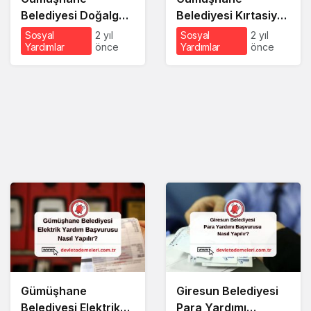
Belediyesi Doğalgaz
Belediyesi Kırtasiye
Yardım Başvurusu
Yardımı Başvurusu
Sosyal
2 yıl
Sosyal
2 yıl
Yardımlar
önce
Yardımlar
önce
Nasıl Yapılır?
Gümüşhane
Giresun Belediyesi
Belediyesi Elektrik
Para Yardımı