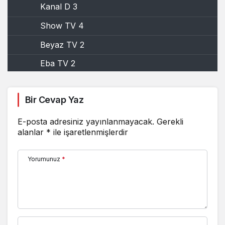
Kanal D 3
Show TV 4
Beyaz TV 2
Eba TV 2
Kanal D 2
Bir Cevap Yaz
Beyaz TV 3
E-posta adresiniz yayınlanmayacak.
Gerekli
alanlar
*
ile işaretlenmişlerdir
Kanal 7
Beyaz TV 4
Yorumunuz
*
Yorum Yap