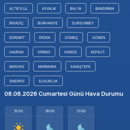
ALTIEYLÜL
AYVALIK
BALYA
BANDIRMA
BIGADIÇ
BURHANIYE
DURSUNBEY
EDREMIT
ERDEK
GÖMEÇ
GÖNEN
HAVRAN
İVRINDI
KARESI
KEPSUT
MANYAS
MARMARA
SAVAŞTEPE
SINDIRGI
SUSURLUK
08.08.2026 Cumartesi Günü Hava Durumu
15:00
18:00
21:00