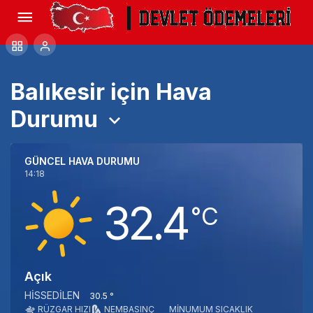
Balıkesir için Hava
Durumu
GÜNCEL HAVA DURUMU
14:18
32.4
‎°C
Açık
HISSEDILEN
30.5 °
RÜZGAR HIZI
NEM
BASINÇ
MINUMUM SICAKLIK