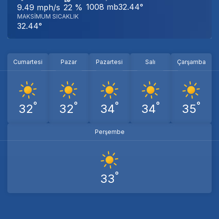
1008 mb
32.44°
9.49 mph/s
22 %
MAKSIMUM SICAKLIK
32.44°
Cumartesi
Pazar
Pazartesi
Salı
Çarşamba
°
°
°
°
°
32
32
34
34
35
Perşembe
°
33