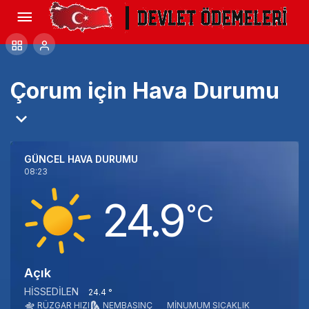
Çorum için Hava Durumu
GÜNCEL HAVA DURUMU
08:23
24.9
‎°C
Açık
HISSEDILEN
24.4 °
RÜZGAR HIZI
NEM
BASINÇ
MINUMUM SICAKLIK