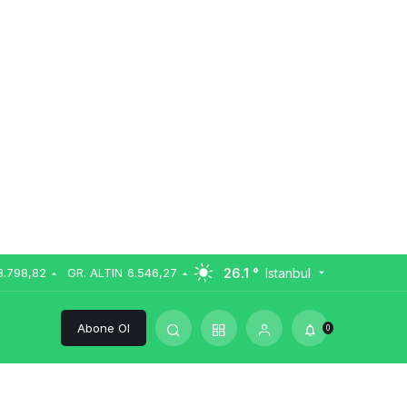
26.1 °
Istanbul
3.798,82
GR. ALTIN
6.546,27
Abone Ol
0