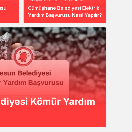
usu
Gümüşhane Belediyesi Elektrik
Yardım Başvurusu Nasıl Yapılır?
ediyesi Kömür Yardım