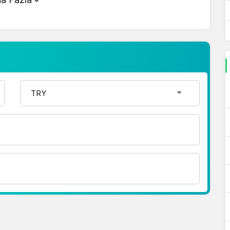
r şekilde çevirme işlemlerinizi
nda detaylı bilgi ve anlık güncellemeler için