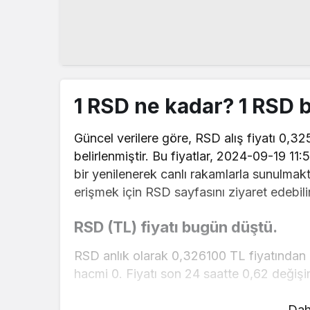
1 RSD ne kadar? 1 RSD 
Güncel verilere göre, RSD alış fiyatı 0,32
belirlenmiştir. Bu fiyatlar, 2024-09-19 11:
bir yenilenerek canlı rakamlarla sunulmakta
erişmek için RSD sayfasını ziyaret edebilir
RSD (TL) fiyatı bugün düştü.
RSD anlık olarak 0,326100 TL fiyatından 
hacmi 0. Fiyatı son 24 saatte 0,62 değişi
RSD hesaplama işlemleri için, sayfanın üst
Dah