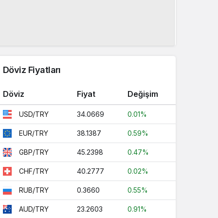
Döviz Fiyatları
Döviz
Fiyat
Değişim
34.0669
0.01%
USD/TRY
38.1387
0.59%
EUR/TRY
45.2398
0.47%
GBP/TRY
40.2777
0.02%
CHF/TRY
0.3660
0.55%
RUB/TRY
23.2603
0.91%
AUD/TRY