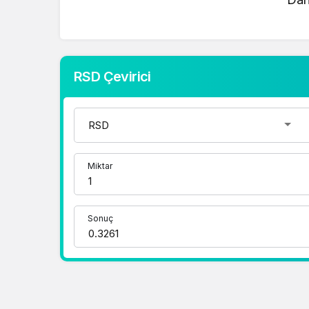
mevcut fiyatlar üzerinden hızlı ve kolay bi
gerçekleştirebilirsiniz. RSD fiyatları hakkı
doğru adrestesiniz..
RSD Çevirici
1 Dolar Kaç TL ?
1 Euro Kaç TL ?
1 Euro Kaç TL ?
1 CHF Kaç TL ?
Miktar
1 RUB Kaç TL ?
1 CNY Kaç TL ?
Sonuç