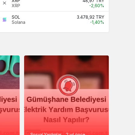
XRP
48,97 TRY
XRP
-2,60%
SOL
3.478,92 TRY
Solana
-1,40%
Sosyal Yardımlar
2 yıl önce