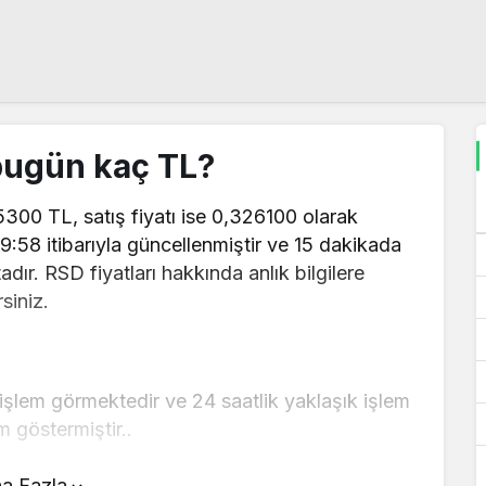
bugün kaç TL?
5300 TL, satış fiyatı ise 0,326100 olarak
59:58 itibarıyla güncellenmiştir ve 15 dakikada
dır. RSD fiyatları hakkında anlık bilgilere
siniz.
işlem görmektedir ve 24 saatlik yaklaşık işlem
m göstermiştir..
ünde yer alan çevirici aracını kullanarak
a Fazla