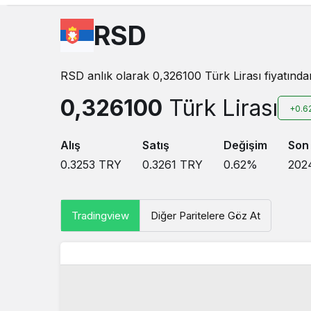
RSD
RSD anlık olarak 0,326100 Türk Lirası fiyatından
0,326100
Türk Lirası
+0.6
Alış
Satış
Değişim
Son
0.3253
TRY
0.3261
TRY
0.62
%
2024
Tradingview
Diğer Paritelere Göz At