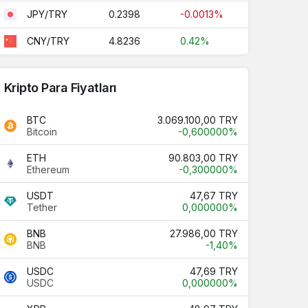
0.2398
-0.0013%
JPY/TRY
4.8236
0.42%
CNY/TRY
Kripto Para Fiyatları
BTC
3.069.100,00 TRY
Bitcoin
-0,600000%
ETH
90.803,00 TRY
Ethereum
-0,300000%
USDT
47,67 TRY
Tether
0,000000%
BNB
27.986,00 TRY
BNB
-1,40%
USDC
47,69 TRY
USDC
0,000000%