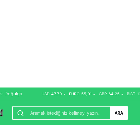
si Doğalgaz
USD
47,70
EURO
55,01
GBP
64,25
BIST
1
ARA