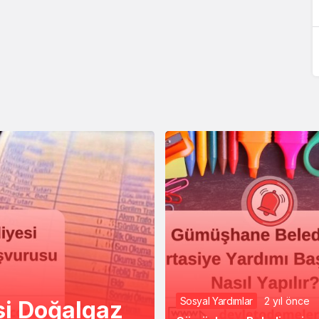
Sosyal Yardımlar
2 yıl önce
i Doğalgaz