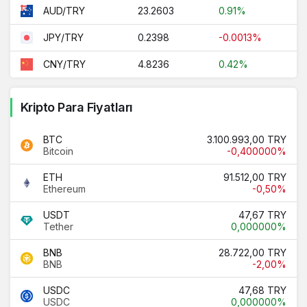
23.2603
0.91%
AUD/TRY
0.2398
-0.0013%
JPY/TRY
4.8236
0.42%
CNY/TRY
Kripto Para Fiyatları
BTC
3.100.993,00 TRY
Bitcoin
-0,400000%
ETH
91.512,00 TRY
Ethereum
-0,50%
USDT
47,67 TRY
Tether
0,000000%
BNB
28.722,00 TRY
BNB
-2,00%
USDC
47,68 TRY
USDC
0,000000%