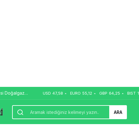
si Doğalgaz
USD
47,58
EURO
55,12
GBP
64,25
BIST
ARA