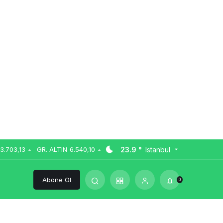
23.9 °
Istanbul
13.703,13
GR. ALTIN
6.540,10
Abone Ol
0