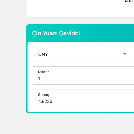
mevcut fiyatlar üzerinden hızlı ve kolay bi
gerçekleştirebilirsiniz. Çin Yuanı fiyatları
doğru adrestesiniz..
Çin Yuanı Çevirici
1 Dolar Kaç TL ?
1 Euro Kaç TL ?
1 Euro Kaç TL ?
1 CHF Kaç TL ?
Miktar
1 RUB Kaç TL ?
1 CNY Kaç TL ?
Sonuç