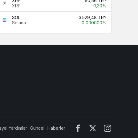
XRP
50,56 TRY
XRP
-1,30%
SOL
3.529,48 TRY
Solana
0,000000%
syal Yardımlar
Güncel
Haberler