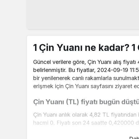
1 Çin Yuanı ne kadar? 
Güncel verilere göre, Çin Yuanı alış fiyatı 
belirlenmiştir. Bu fiyatlar, 2024-09-19 11:
bir yenilenerek canlı rakamlarla sunulmakta
erişmek için Çin Yuanı sayfasını ziyaret ede
Çin Yuanı (TL) fiyatı bugün düştü
Çin Yuanı anlık olarak 4,82 TL fiyatından
hacmi 0. Fiyatı son 24 saatte 0,420000 de
Çin Yuanı hesaplama işlemleri için, sayfan
Dah