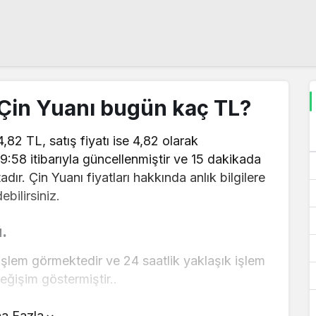
1 Çin Yuanı bugün kaç TL?
4,82 TL, satış fiyatı ise 4,82 olarak
59:58 itibarıyla güncellenmiştir ve 15 dakikada
dır. Çin Yuanı fiyatları hakkında anlık bilgilere
bilirsiniz.
.
 işlem görmektedir ve 24 saatlik yaklaşık işlem
ğişim göstermiştir..
ın üstünde yer alan çevirici aracını kullanarak
a Fazla