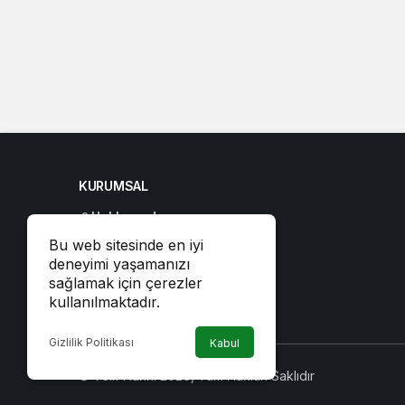
KURUMSAL
Hakkımızda
İletişim
Bu web sitesinde en iyi
deneyimi yaşamanızı
Künye
sağlamak için çerezler
Gizlilik politikası
kullanılmaktadır.
Gizlilik Politikası
Kabul
© Telif Hakkı 2026, Tüm Hakları Saklıdır