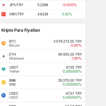
0.2398
-0.0013%
JPY/TRY
4.8236
0.42%
CNY/TRY
Kripto Para Fiyatları
BTC
3.076.273,00 TRY
Bitcoin
-0,60%
ETH
90.925,00 TRY
Ethereum
-1,80%
USDT
47,55 TRY
Tether
0,000000%
BNB
28.370,00 TRY
BNB
0,000000%
USDC
47,57 TRY
USDC
0,000000%