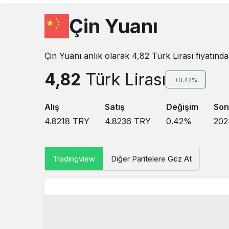
Çin Yuanı
Çin Yuanı anlık olarak 4,82 Türk Lirası fiyatınd
4,82
Türk Lirası
+0.42%
Alış
Satış
Değişim
Son
4.8218
TRY
4.8236
TRY
0.42
%
202
Tradingview
Diğer Paritelere Göz At