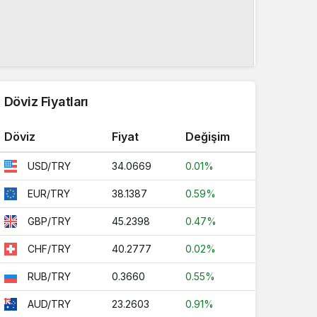
Döviz Fiyatları
Döviz
Fiyat
Değişim
34.0669
0.01%
USD/TRY
38.1387
0.59%
EUR/TRY
45.2398
0.47%
GBP/TRY
40.2777
0.02%
CHF/TRY
0.3660
0.55%
RUB/TRY
23.2603
0.91%
AUD/TRY