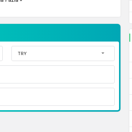
r şekilde çevirme işlemlerinizi
 hakkında detaylı bilgi ve anlık güncellemeler için