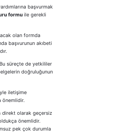
 yardımlarına başvurmak
vuru formu
ile gerekli
ulacak olan formda
sunda başvurunun akıbeti
ır.
u süreçte de yetkililer
 belgelerin doğruluğunun
yle iletişime
 önemlidir.
 direkt olarak geçersiz
oldukça önemlidir.
lumsuz pek çok durumla